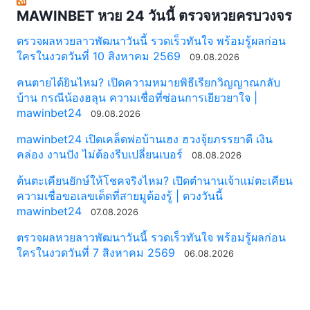
MAWINBET หวย 24 วันนี้ ตรวจหวยครบวงจร
ตรวจผลหวยลาวพัฒนาวันนี้ รวดเร็วทันใจ พร้อมรู้ผลก่อน
ใครในงวดวันที่ 10 สิงหาคม 2569
09.08.2026
คนตายได้ยินไหม? เปิดความหมายพิธีเรียกวิญญาณกลับ
บ้าน กรณีน้องฮลุน ความเชื่อที่ซ่อนการเยียวยาใจ |
mawinbet24
09.08.2026
mawinbet24 เปิดเคล็ดพ่อบ้านเฮง ฮวงจุ้ยภรรยาดี เงิน
คล่อง งานปัง ไม่ต้องรีบเปลี่ยนเบอร์
08.08.2026
ต้นตะเคียนยักษ์ให้โชคจริงไหม? เปิดตำนานเจ้าแม่ตะเคียน
ความเชื่อขอเลขเด็ดที่สายมูต้องรู้ | ดวงวันนี้
mawinbet24
07.08.2026
ตรวจผลหวยลาวพัฒนาวันนี้ รวดเร็วทันใจ พร้อมรู้ผลก่อน
ใครในงวดวันที่ 7 สิงหาคม 2569
06.08.2026