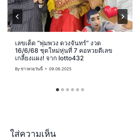
เลขเด็ด “พุ่มพวง ดวงจันทร์” งวด
16/6/68 ชุดใหม่หุ่นที่ 7 คอหวยตีเลข
เกลี้ยงแผง! จาก lotto432
By
ข่าวหวยวันนี้
09.06.2025
ใส่ความเห็น