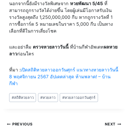
นอกจากนี้ยังมีรางวัลพิเศษจาก
หวยพัฒนา 5/45
ที่
สามารถถูกรางวัลได้ง่ายขึ้น โดยผู้เล่นมีโอกาสรับเงิน
รางวัลสูงสุดถึง 1,250,000,000 กีบ หากถูกรางวัลที่ 1
การซื้อการ์ด 5 หมายเลขในราคา 5,000 กีบ เป็นทาง
เลือกที่ดีในการเสี่ยงโชค
และอย่าลืม
ตรวจหวยลาววันนี้
ที่บ้านกีฬาอัพเดท
ผลหวย
ลาว
ก่อนใคร
ที่มา :
เปิดสถิติหวยลาวออกวันศุกร์ แนวทางหวยลาววันนี้
8 พฤศจิกายน 2567 อัปเดตล่าสุด ห้ามพลาด! – บ้าน
กีฬา
Post
#
สถิติหวยลาว
#
หวยลาว
#
หวยลาวออกวันศุกร์
Tags:
แนะแนว
PREVIOUS
NEXT