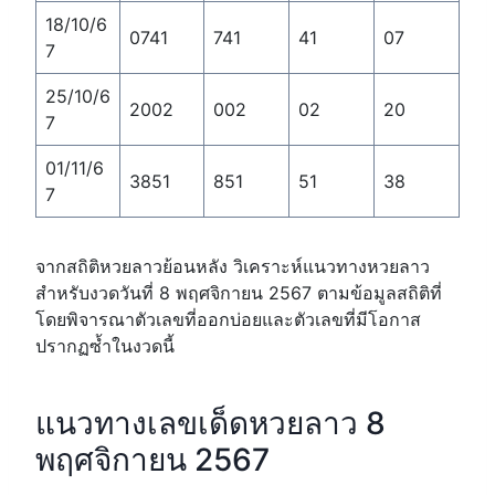
18/10/6
0741
741
41
07
7
25/10/6
2002
002
02
20
7
01/11/6
3851
851
51
38
7
จากสถิติหวยลาวย้อนหลัง วิเคราะห์แนวทางหวยลาว
สำหรับงวดวันที่ 8 พฤศจิกายน 2567 ตามข้อมูลสถิติที่
โดยพิจารณาตัวเลขที่ออกบ่อยและตัวเลขที่มีโอกาส
ปรากฏซ้ำในงวดนี้
แนวทางเลขเด็ดหวยลาว 8
พฤศจิกายน 2567