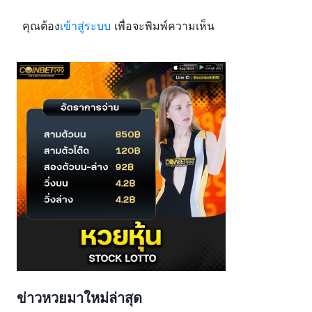
คุณต้อง
เข้าสู่ระบบ
เพื่อจะพิมพ์ความเห็น
ข่าวหวยมาใหม่ล่าสุด