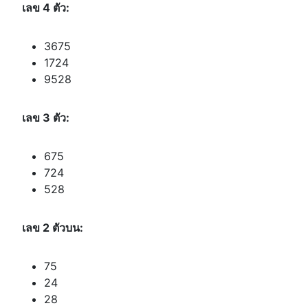
เลข 4 ตัว:
3675
1724
9528
เลข 3 ตัว:
675
724
528
เลข 2 ตัวบน:
75
24
28